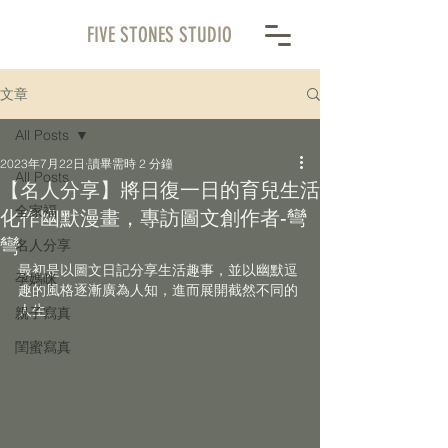
FIVE STONES STUDIO
文章
All Posts
2023年7月22日
讀畢需時 2 分鐘
All Posts
【名人分享】將日復一日的育兒生活
全家褔
化作幽默漫畫，專訪圖文創作者-彎
彎
名人分享
最初是以圖文日記分享生活趣事，並以幽默逗
孕媽咪
趣的風格逐漸廣為人知，進而展開截然不同的
人生。
親子寫真
閨蜜寫真