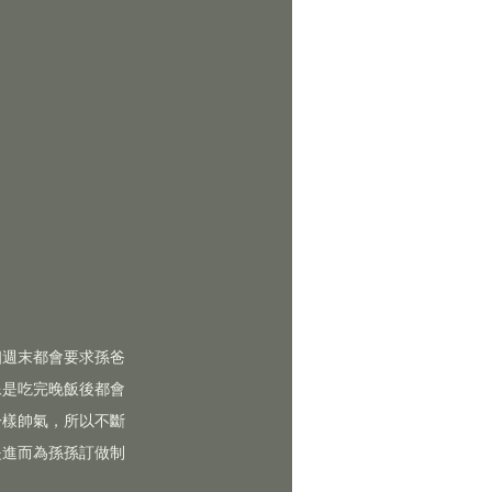
個週末都會要求孫爸
像是吃完晚飯後都會
一樣帥氣，所以不斷
是進而為孫孫訂做制