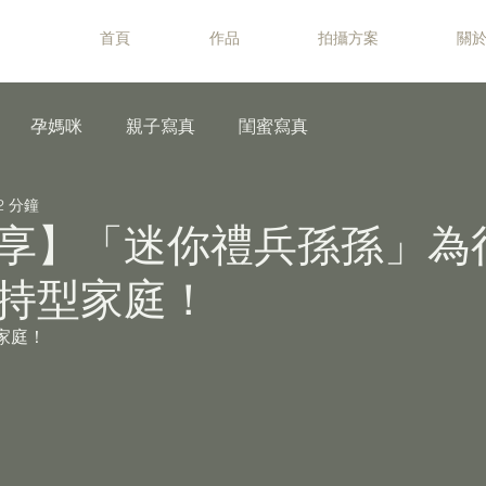
首頁
作品
拍攝方案
關於
孕媽咪
親子寫真
閨蜜寫真
2 分鐘
享】「迷你禮兵孫孫」為
持型家庭！
家庭！