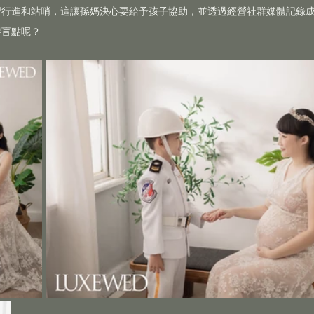
習行進和站哨，這讓孫媽決心要給予孩子協助，並透過經營社群媒體記錄
養盲點呢？