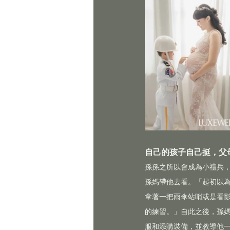
自己的孩子自己挺，父
孫孫之所以會成為小禮兵
孫媽帶他去看。「起初以
拿著一把雨傘站哨或是看
的練習。」自此之後，孫
服和添購裝備，並教導他