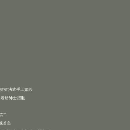
絲娃娃法式手工婚紗
 老爺紳士禮服
 信二
 陳首良