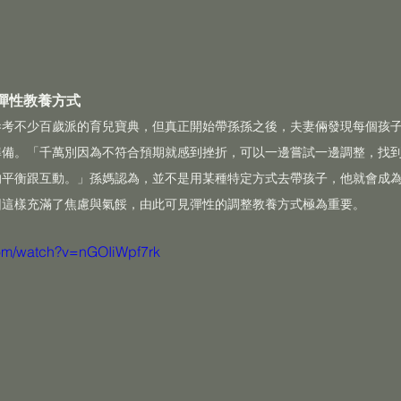
彈性教養方式
參考不少百歲派的育兒寶典，但真正開始帶孫孫之後，夫妻倆發現每個孩
準備。「千萬別因為不符合預期就感到挫折，可以一邊嘗試一邊調整，找
的平衡跟互動。」孫媽認為，並不是用某種特定方式去帶孩子，他就會成
因這樣充滿了焦慮與氣餒，由此可見彈性的調整教養方式極為重要。
com/watch?v=nGOIiWpf7rk