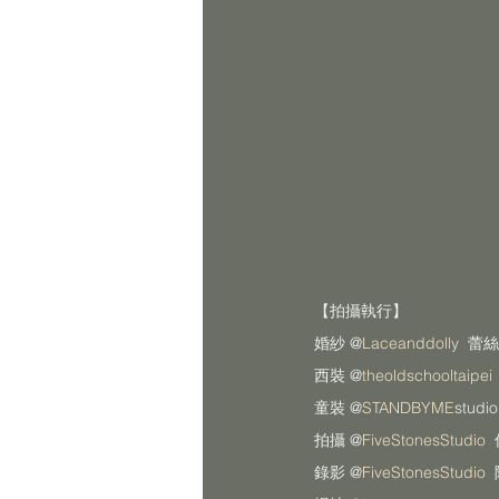
【拍攝執行】
婚紗 @
Laceanddolly 
 蕾
西裝 @
theoldschooltaipei 
童裝 @
STANDBYME
studio
拍攝 @
FiveStonesStudio
 
錄影 @
FiveStonesStudio
 