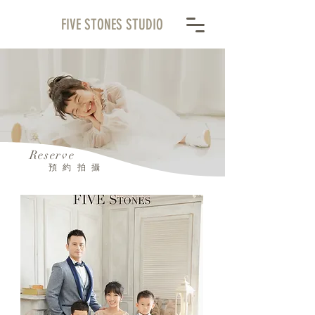
FIVE STONES STUDIO
Reserve
預約拍攝