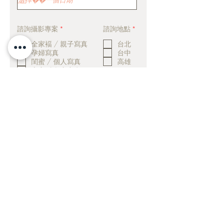
u
i
r
e
必
必
諮詢攝影專案
*
諮詢地點
*
d
填
填
全家褔 / 親子寫真
台北
孕婦寫真
台中
閨蜜 / 個人寫真
高雄
寶寶 / 兒童寫真
情侶 / 輕婚紗寫真
方便與您聯絡的時間(段)
馬上預約
信箱｜
fivestonesstudiotw@gmail.com
營業時間｜
週一 ~ 週日 12:00~21:00 (週三公休)