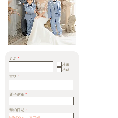
姓名
先生
小姐
電話
電子信箱
r
預約日期
*
e
q